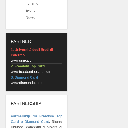
Turismo
Eventi
News
PARTNER
1. Università degli Studi di
Palermo
www.unipa.it
2. Freedom Top Card
www.freedomtopcard.com
3. Diamond Card
www.diamondcard.it
PARTNERSHIP
Partnership tra Freedom Top
Card e Diamond Card
.
Niente
rinunce, concediti di vivere al