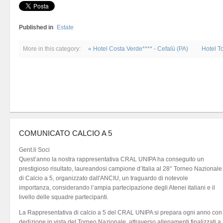
Published in
Estate
More in this category:
« Hotel Costa Verde**** - Cefalù (PA)
Hotel T
COMUNICATO CALCIO A 5
Gent.li Soci
Quest’anno la nostra rappresentativa CRAL UNIPA ha conseguito un
prestigioso risultato, laureandosi campione d’Italia al 28° Torneo Nazionale
di Calcio a 5, organizzato dall'ANCIU, un traguardo di notevole
importanza, considerando l’ampia partecipazione degli Atenei italiani e il
livello delle squadre partecipanti.
La Rappresentativa di calcio a 5 del CRAL UNIPA si prepara ogni anno con
dedizione in vista del Torneo Nazionale, attraverso allenamenti finalizzati a