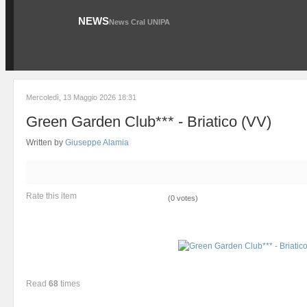
NEWS
News Cral UNIPA
Mercoledì, 13 Maggio 2026 18:31
Green Garden Club*** - Briatico (VV)
Written by
Giuseppe Alamia
Rate this item
(0 votes)
Read
68
times