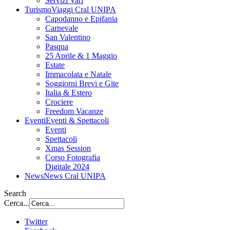
Servizi Vari
Turismo
Viaggi Cral UNIPA
Capodanno e Epifania
Carnevale
San Valentino
Pasqua
25 Aprile & 1 Maggio
Estate
Immacolata e Natale
Soggiorni Brevi e Gite
Italia & Estero
Crociere
Freedom Vacanze
Eventi
Eventi & Spettacoli
Eventi
Spettacoli
Xmas Session
Corso Fotografia
Digitale 2024
News
News Cral UNIPA
Search
Cerca...
Twitter