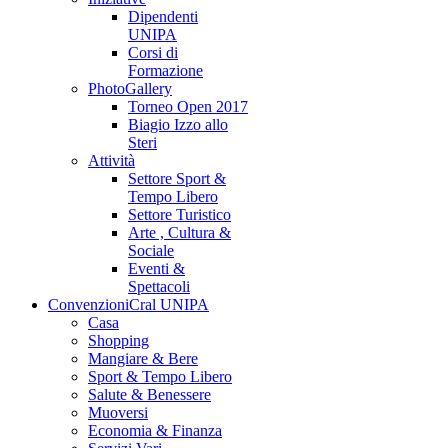
Dipendenti
UNIPA
Corsi di
Formazione
PhotoGallery
Torneo Open 2017
Biagio Izzo allo
Steri
Attività
Settore Sport &
Tempo Libero
Settore Turistico
Arte , Cultura &
Sociale
Eventi &
Spettacoli
Convenzioni
Cral UNIPA
Casa
Shopping
Mangiare & Bere
Sport & Tempo Libero
Salute & Benessere
Muoversi
Economia & Finanza