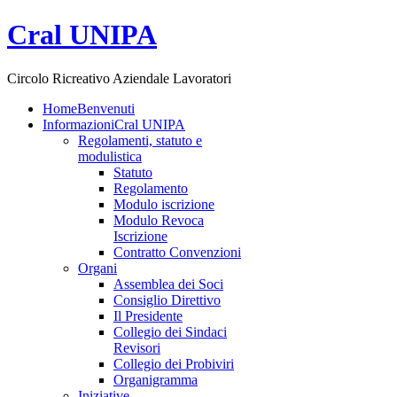
Cral UNIPA
Circolo Ricreativo Aziendale Lavoratori
Home
Benvenuti
Informazioni
Cral UNIPA
Regolamenti, statuto e
modulistica
Statuto
Regolamento
Modulo iscrizione
Modulo Revoca
Iscrizione
Contratto Convenzioni
Organi
Assemblea dei Soci
Consiglio Direttivo
Il Presidente
Collegio dei Sindaci
Revisori
Collegio dei Probiviri
Organigramma
Iniziative