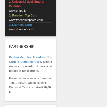
1. Università degli Studi di
Palermo
www.unipa.it
2. Freedom Top Card
www.freedomtopcard.com
3. Diamond Card
www.diamondcard.it
PARTNERSHIP
Partnership tra Freedom Top
Card e Diamond Card
.
Niente
rinunce, concediti di vivere al
meglio le tue giornate.
Presentando la tessera Freedom
Top Card/Cral Unipa ottieni la
Diamond Card al
costo di 10,00
€