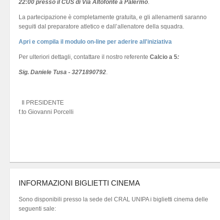
22:00 presso il CUS di Via Altofonte a Palermo
.
La partecipazione è completamente gratuita, e gli allenamenti saranno
seguiti dal preparatore atletico e dall’allenatore della squadra.
Apri e compila il modulo on-line per aderire all'iniziativa
Per ulteriori dettagli, contattare il nostro referente
Calcio a 5
:
Sig. Daniele Tusa - 3271890792
.
Il PRESIDENTE
f.to Giovanni Porcelli
INFORMAZIONI BIGLIETTI CINEMA
Sono disponibili presso la sede del CRAL UNIPA i biglietti cinema delle
seguenti sale: