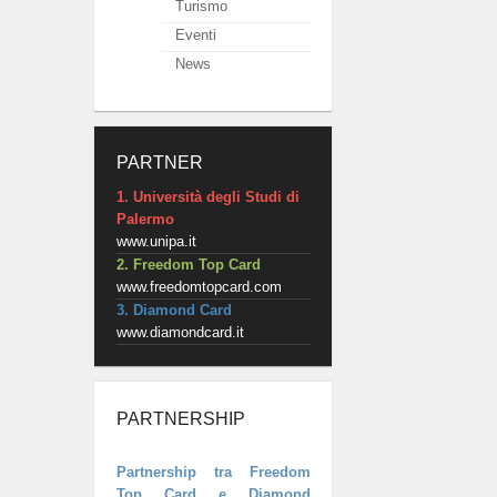
Turismo
Eventi
News
PARTNER
1. Università degli Studi di
Palermo
www.unipa.it
2. Freedom Top Card
www.freedomtopcard.com
3. Diamond Card
www.diamondcard.it
PARTNERSHIP
Partnership tra Freedom
Top Card e Diamond