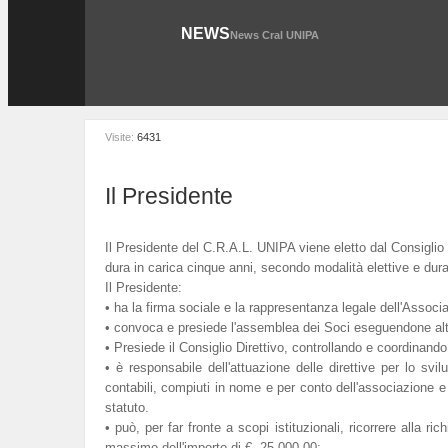
NEWS
News Cral UNIPA
Visite:
6431
Il Presidente
Il Presidente del C.R.A.L. UNIPA viene eletto dal Consiglio D
dura in carica cinque anni, secondo modalità elettive e durat
Il Presidente:
• ha la firma sociale e la rappresentanza legale dell'Associ
• convoca e presiede l'assemblea dei Soci eseguendone altr
• Presiede il Consiglio Direttivo, controllando e coordinando t
• è responsabile dell'attuazione delle direttive per lo svilu
contabili, compiuti in nome e per conto dell'associazione e
statuto.
• può, per far fronte a scopi istituzionali, ricorrere alla ri
massimo dell'importo di €. 25.000,00;