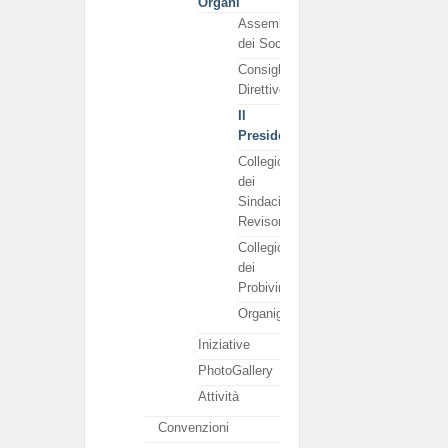
Organi
Assemblea
dei Soci
Consiglio
Direttivo
Il
Presidente
Collegio
dei
Sindaci
Revisori
Collegio
dei
Probiviri
Organigramma
Iniziative
PhotoGallery
Attività
Convenzioni