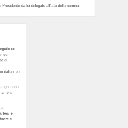
e Presidente da lui delegato all'atto della nomina.
eguito un
orneo
do di
italiani e il
a ogni anno
enamenti
 a
artedì e
fonte a