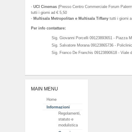
-
UCI Cinemas
(Presso Centro Commerciale Forum Palermo
tutti i giorni ad € 5,50
-
Multisala Metropolitan e Multisala Tiffany
tutti i giorni 
Per info contattare:
Sig. Giovanni Porcelli 09123893651 - Piazza M
Sig. Salvatore Morana 09123865736 - Policlini
Sig. Franco De Franchis 09123890618 - Viale d
MAIN MENU
Home
Informazioni
Regolamenti,
statuto e
modulistica