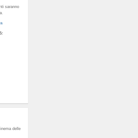
nti saranno
a.
va
5
:
cinema delle