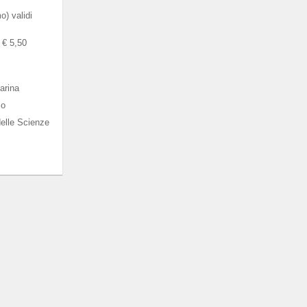
) validi
a € 5,50
arina
co
elle Scienze