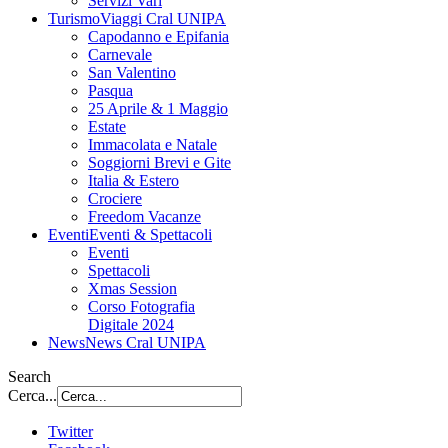
Servizi Vari
Turismo
Viaggi Cral UNIPA
Capodanno e Epifania
Carnevale
San Valentino
Pasqua
25 Aprile & 1 Maggio
Estate
Immacolata e Natale
Soggiorni Brevi e Gite
Italia & Estero
Crociere
Freedom Vacanze
Eventi
Eventi & Spettacoli
Eventi
Spettacoli
Xmas Session
Corso Fotografia
Digitale 2024
News
News Cral UNIPA
Search
Cerca...
Twitter