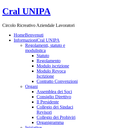
Cral UNIPA
Circolo Ricreativo Aziendale Lavoratori
Home
Benvenuti
Informazioni
Cral UNIPA
Regolamenti, statuto e
modulistica
Statuto
Regolamento
Modulo iscrizione
Modulo Revoca
Iscrizione
Contratto Convenzioni
Organi
Assemblea dei Soci
Consiglio Direttivo
Il Presidente
Collegio dei Sindaci
Revisori
Collegio dei Probiviri
Organigramma
Iniziative