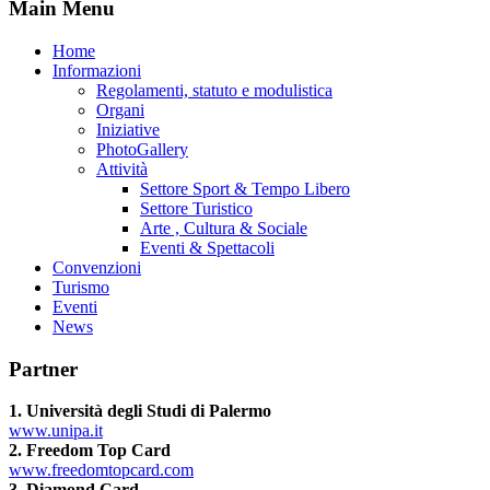
Main Menu
Home
Informazioni
Regolamenti, statuto e modulistica
Organi
Iniziative
PhotoGallery
Attività
Settore Sport & Tempo Libero
Settore Turistico
Arte , Cultura & Sociale
Eventi & Spettacoli
Convenzioni
Turismo
Eventi
News
Partner
1. Università degli Studi di Palermo
www.unipa.it
2. Freedom Top Card
www.freedomtopcard.com
3. Diamond Card