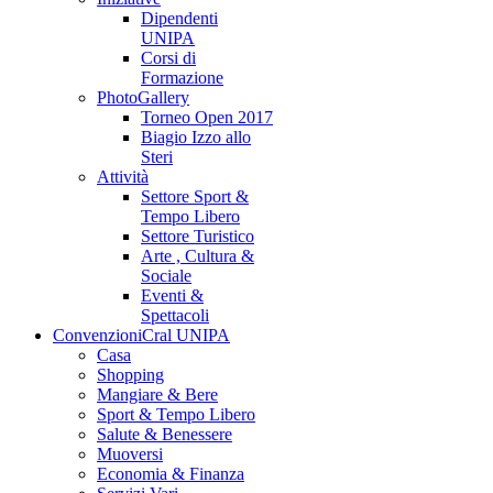
Dipendenti
UNIPA
Corsi di
Formazione
PhotoGallery
Torneo Open 2017
Biagio Izzo allo
Steri
Attività
Settore Sport &
Tempo Libero
Settore Turistico
Arte , Cultura &
Sociale
Eventi &
Spettacoli
Convenzioni
Cral UNIPA
Casa
Shopping
Mangiare & Bere
Sport & Tempo Libero
Salute & Benessere
Muoversi
Economia & Finanza