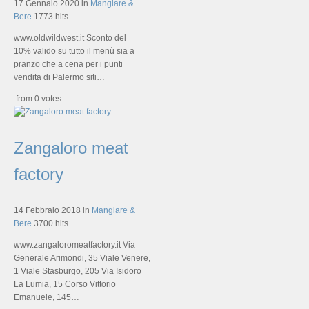
17 Gennaio 2020
in
Mangiare &
Bere
1773 hits
www.oldwildwest.it Sconto del
10% valido su tutto il menù sia a
pranzo che a cena per i punti
vendita di Palermo siti…
from 0 votes
Zangaloro meat
factory
14 Febbraio 2018
in
Mangiare &
Bere
3700 hits
www.zangaloromeatfactory.it Via
Generale Arimondi, 35 Viale Venere,
1 Viale Stasburgo, 205 Via Isidoro
La Lumia, 15 Corso Vittorio
Emanuele, 145…