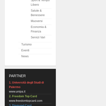
Sport & Tempo
Libero
Salute &
Benessere
Muoversi
Economia &
Finanza
Servizi Vari
Turismo
Eventi
News
PARTNER
1. Università degli Studi di
Palermo
www.unipa.it
2. Freedom Top Card
www.freedomtopcard.com
3. Diamond Card