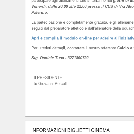
partecipare agli allenamenti che si terranno nei
giorni di M
Venerdì, dalle 20:00 alle 22:00 presso il CUS di Via Alto
Palermo
.
La partecipazione è completamente gratuita, e gli allename
seguiti dal preparatore atletico e dall’allenatore della squadr
Apri e compila il modulo on-line per aderire all'iniziati
Per ulteriori dettagli, contattare il nostro referente
Calcio a 
Sig. Daniele Tusa - 3271890792
.
Il PRESIDENTE
f.to Giovanni Porcelli
INFORMAZIONI BIGLIETTI CINEMA