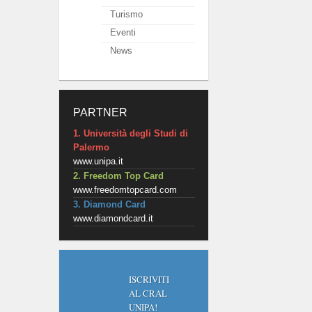
Turismo
Eventi
News
PARTNER
1. Università degli Studi di
Palermo
www.unipa.it
2. Freedom Top Card
www.freedomtopcard.com
3. Diamond Card
www.diamondcard.it
ISCRIVITI
AL CRAL
UNIPA!