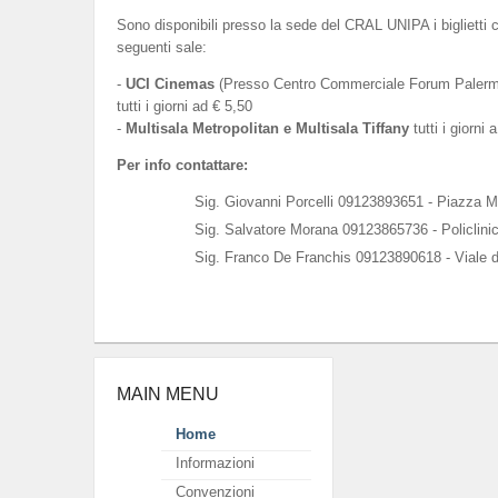
Sono disponibili presso la sede del CRAL UNIPA i biglietti 
seguenti sale:
-
UCI Cinemas
(Presso Centro Commerciale Forum Palermo
tutti i giorni ad € 5,50
-
Multisala Metropolitan e Multisala Tiffany
tutti i giorni 
Per info contattare:
Sig. Giovanni Porcelli 09123893651 - Piazza M
Sig. Salvatore Morana 09123865736 - Policlini
Sig. Franco De Franchis 09123890618 - Viale d
MAIN MENU
Home
Informazioni
Convenzioni