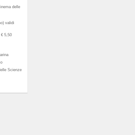
cinema delle
) validi
a € 5,50
arina
co
elle Scienze