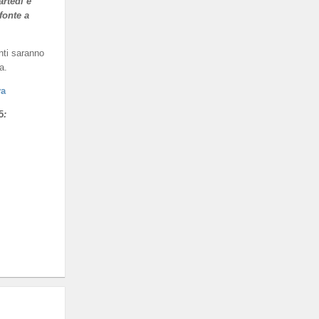
artedì e
fonte a
nti saranno
a.
va
5
: