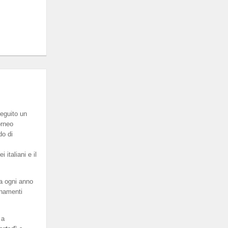
eguito un
orneo
do di
italiani e il
a ogni anno
enamenti
 a