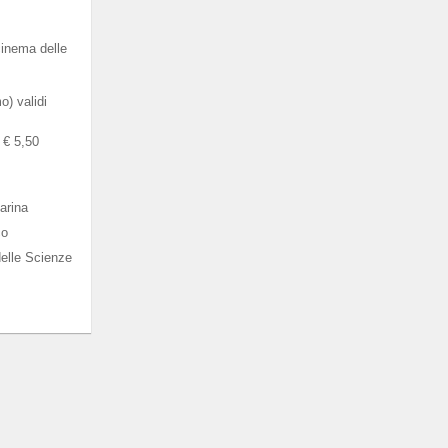
cinema delle
) validi
a € 5,50
arina
co
elle Scienze