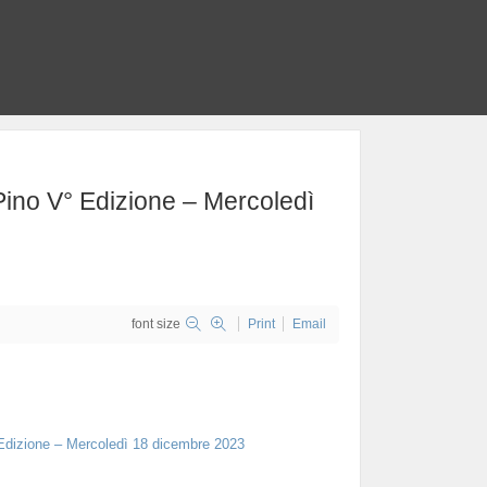
ino V° Edizione – Mercoledì
font size
Print
Email