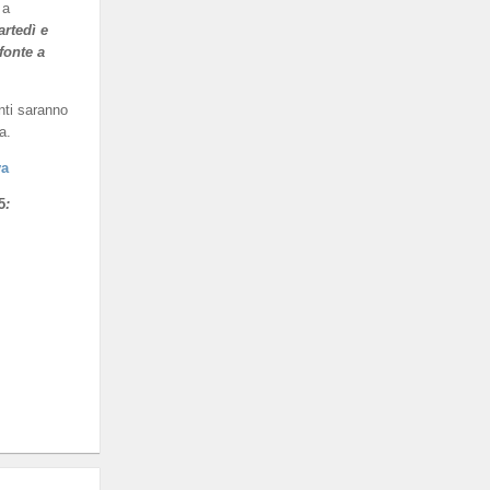
 a
artedì e
fonte a
nti saranno
a.
va
5
: