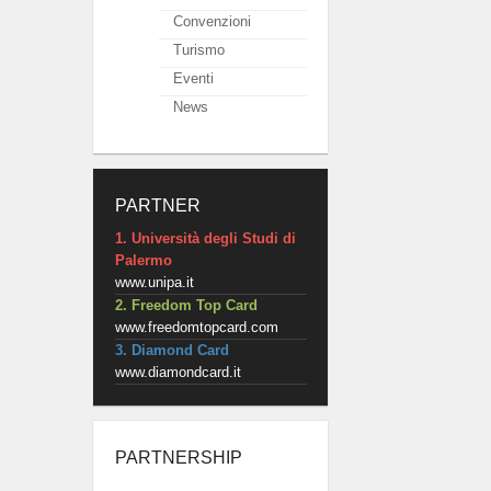
Convenzioni
Turismo
Eventi
News
PARTNER
1. Università degli Studi di
Palermo
www.unipa.it
2. Freedom Top Card
www.freedomtopcard.com
3. Diamond Card
www.diamondcard.it
PARTNERSHIP