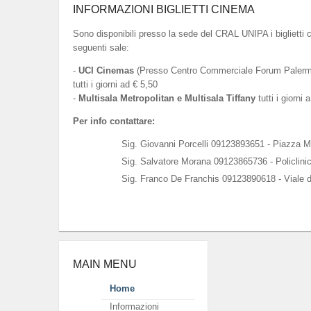
INFORMAZIONI BIGLIETTI CINEMA
Sono disponibili presso la sede del CRAL UNIPA i biglietti 
seguenti sale:
-
UCI Cinemas
(Presso Centro Commerciale Forum Palermo
tutti i giorni ad € 5,50
-
Multisala Metropolitan e Multisala Tiffany
tutti i giorni 
Per info contattare:
Sig. Giovanni Porcelli 09123893651 - Piazza M
Sig. Salvatore Morana 09123865736 - Policlini
Sig. Franco De Franchis 09123890618 - Viale d
MAIN MENU
Home
Informazioni