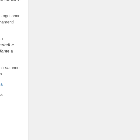
a ogni anno
enamenti
 a
artedì e
fonte a
nti saranno
a.
va
5
: