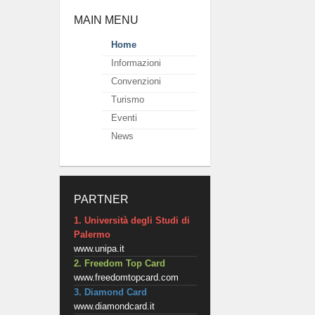
MAIN MENU
Home
Informazioni
Convenzioni
Turismo
Eventi
News
PARTNER
1. Università degli Studi di
Palermo
www.unipa.it
2. Freedom Top Card
www.freedomtopcard.com
3. Diamond Card
www.diamondcard.it