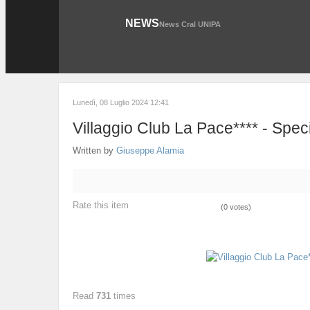
NEWS
News Cral UNIPA
Lunedì, 08 Luglio 2024 12:41
Villaggio Club La Pace**** - Speci
Written by
Giuseppe Alamia
Rate this item
(0 votes)
Read
731
times