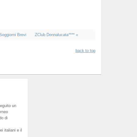
 Soggiorni Brevi
ZClub Donnalucata**** »
back to top
eguito un
orneo
do di
italiani e il