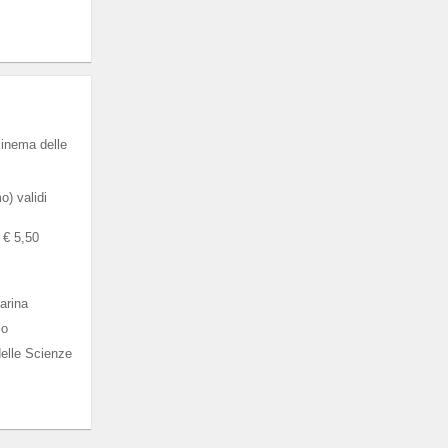
cinema delle
) validi
a € 5,50
arina
co
elle Scienze