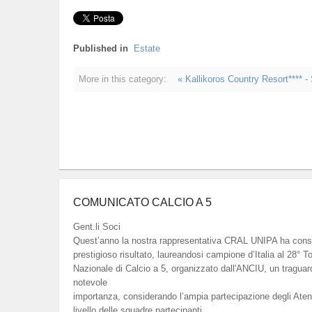
Published in
Estate
More in this category:
« Kallikoros Country Resort**** -
COMUNICATO CALCIO A 5
Gent.li Soci
Quest’anno la nostra rappresentativa CRAL UNIPA ha cons
prestigioso risultato, laureandosi campione d’Italia al 28° T
Nazionale di Calcio a 5, organizzato dall'ANCIU, un traguar
notevole
importanza, considerando l’ampia partecipazione degli Atenei 
livello delle squadre partecipanti.