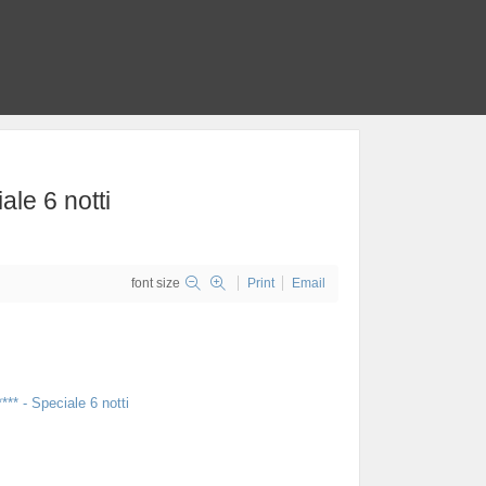
ale 6 notti
font size
Print
Email