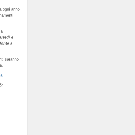
a ogni anno
enamenti
 a
artedì e
fonte a
nti saranno
a.
va
5
: