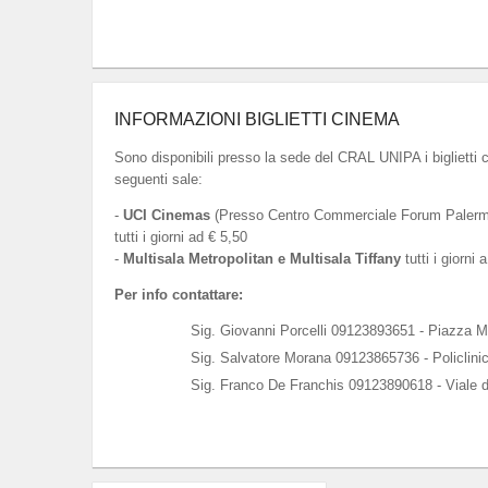
INFORMAZIONI BIGLIETTI CINEMA
Sono disponibili presso la sede del CRAL UNIPA i biglietti 
seguenti sale:
-
UCI Cinemas
(Presso Centro Commerciale Forum Palermo
tutti i giorni ad € 5,50
-
Multisala Metropolitan e Multisala Tiffany
tutti i giorni 
Per info contattare:
Sig. Giovanni Porcelli 09123893651 - Piazza M
Sig. Salvatore Morana 09123865736 - Policlini
Sig. Franco De Franchis 09123890618 - Viale d