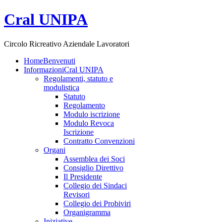
Cral UNIPA
Circolo Ricreativo Aziendale Lavoratori
Home
Benvenuti
Informazioni
Cral UNIPA
Regolamenti, statuto e
modulistica
Statuto
Regolamento
Modulo iscrizione
Modulo Revoca
Iscrizione
Contratto Convenzioni
Organi
Assemblea dei Soci
Consiglio Direttivo
Il Presidente
Collegio dei Sindaci
Revisori
Collegio dei Probiviri
Organigramma
Iniziative