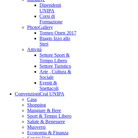
Dipendenti
UNIPA
Corsi di
Formazione
PhotoGallery
Torneo Open 2017
Biagio Izzo allo
Steri
Attività
Settore Sport &
Tempo Libero
Settore Turistico
Arte , Cultura &
Sociale
Eventi &
Spettacoli
Convenzioni
Cral UNIPA
Casa
Shopping
Mangiare & Bere
Sport & Tempo Libero
Salute & Benessere
Muoversi
Economia & Finanza