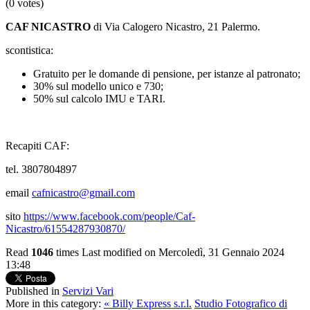
(0 votes)
CAF NICASTRO
di Via Calogero Nicastro, 21 Palermo.
scontistica:
Gratuito per le domande di pensione, per istanze al patronato;
30% sul modello unico e 730;
50% sul calcolo IMU e TARI.
Recapiti CAF:
tel. 3807804897
email
cafnicastro@gmail.com
sito
https://www.facebook.com/people/Caf-
Nicastro/61554287930870/
Read
1046
times
Last modified on Mercoledì, 31 Gennaio 2024
13:48
Published in
Servizi Vari
More in this category:
« Billy Express s.r.l.
Studio Fotografico di