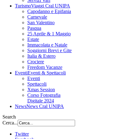
Servizi Vari
Turismo
Viaggi Cral UNIPA
Capodanno e Epifania
Carnevale
San Valentino
Pasqua
25 Aprile & 1 Maggio
Estate
Immacolata e Natale
Soggiorni Brevi e Gite
Italia & Estero
Crociere
Freedom Vacanze
Eventi
Eventi & Spettacoli
Eventi
Spettacoli
Xmas Session
Corso Fotografia
Digitale 2024
News
News Cral UNIPA
Search
Cerca...
Twitter