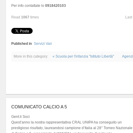
Per info contattate lo
0918420103
Read
1067
times
Last
Published in
Servizi Vari
More in this category:
« Scuola per l'infanzia "Istituto Libertà"
Agenzi
COMUNICATO CALCIO A 5
Gent.li Soci
Quest’anno la nostra rappresentativa CRAL UNIPA ha conseguito un
prestigioso risultato, laureandosi campione d’Italia al 28° Torneo Nazionale