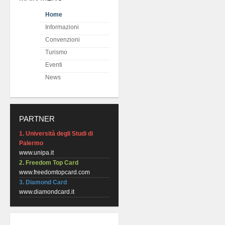
Home
Informazioni
Convenzioni
Turismo
Eventi
News
PARTNER
1. Università degli Studi di
Palermo
www.unipa.it
2. Freedom Top Card
www.freedomtopcard.com
3. Diamond Card
www.diamondcard.it