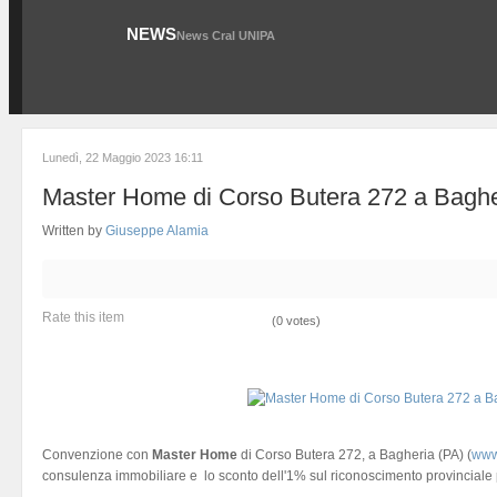
NEWS
News Cral UNIPA
Lunedì, 22 Maggio 2023 16:11
Master Home di Corso Butera 272 a Baghe
Written by
Giuseppe Alamia
Rate this item
(0 votes)
Convenzione con
Master Home
di Corso Butera 272, a Bagheria (PA) (
www
consulenza immobiliare e lo sconto dell'1% sul riconoscimento provinciale p