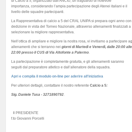
di Calcio a 5, organizzato dall'ANCIU, un traguardo di notevole
importanza, considerando l’ampia partecipazione degli Atenei italiani e il
livello delle squadre partecipanti.
La Rappresentativa di calcio a 5 del CRAL UNIPA si prepara ogni anno con
dedizione in vista del Torneo Nazionale, attraverso allenamenti finalizzati a
selezionare la migliore rappresentativa.
Nell’ottica di ampliare e migliore la nostra rosa, vi invitiamo a partecipare ag
allenamenti che si terranno nei
giorni di Martedì e Venerdì, dalle 20:00 alle
22:00 presso il CUS di Via Altofonte a Palermo
.
La partecipazione è completamente gratuita, e gli allenamenti saranno
seguiti dal preparatore atletico e dall’allenatore della squadra.
Apri e compila il modulo on-line per aderire all'iniziativa
Per ulteriori dettagli, contattare il nostro referente
Calcio a 5
:
Sig. Daniele Tusa - 3271890792
.
Il PRESIDENTE
f.to Giovanni Porcelli