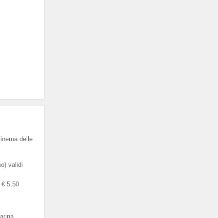
cinema delle
) validi
a € 5,50
arina