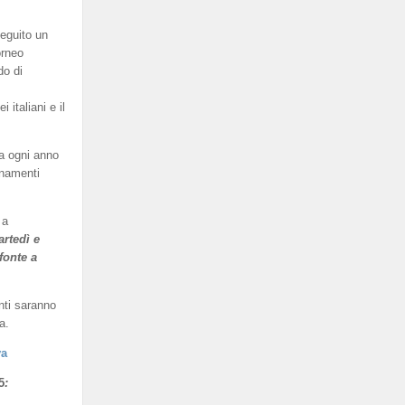
eguito un
orneo
do di
italiani e il
a ogni anno
enamenti
 a
artedì e
fonte a
nti saranno
a.
va
5
: