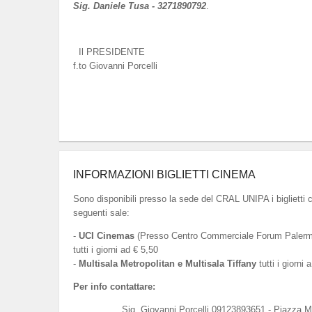
Sig. Daniele Tusa - 3271890792
.
Il PRESIDENTE
f.to Giovanni Porcelli
INFORMAZIONI BIGLIETTI CINEMA
Sono disponibili presso la sede del CRAL UNIPA i biglietti 
seguenti sale:
-
UCI Cinemas
(Presso Centro Commerciale Forum Palermo
tutti i giorni ad € 5,50
-
Multisala Metropolitan e Multisala Tiffany
tutti i giorni 
Per info contattare:
Sig. Giovanni Porcelli 09123893651 - Piazza M