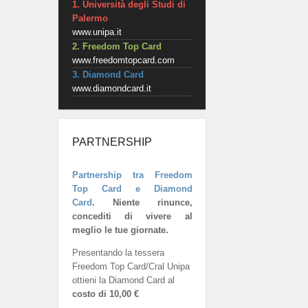
1. Università degli Studi di
Palermo
www.unipa.it
2. Freedom Top Card
www.freedomtopcard.com
3. Diamond Card
www.diamondcard.it
PARTNERSHIP
Partnership tra Freedom
Top Card e Diamond
Card
.
Niente rinunce,
concediti di vivere al
meglio le tue giornate.
Presentando la tessera
Freedom Top Card/Cral Unipa
ottieni la Diamond Card al
costo di 10,00 €