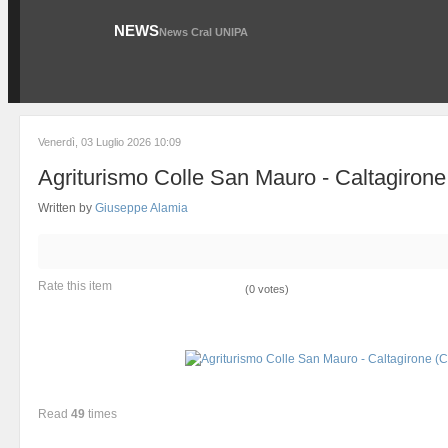
NEWS
News Cral UNIPA
Venerdì, 03 Luglio 2026 10:09
Agriturismo Colle San Mauro - Caltagiron
Written by
Giuseppe Alamia
Rate this item
(0 votes)
Read
49
times