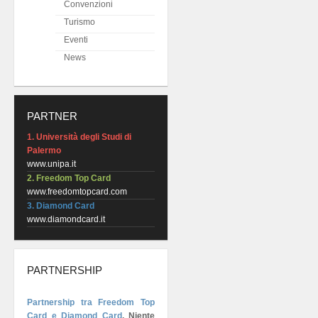
Convenzioni
Turismo
Eventi
News
PARTNER
1. Università degli Studi di
Palermo
www.unipa.it
2. Freedom Top Card
www.freedomtopcard.com
3. Diamond Card
www.diamondcard.it
PARTNERSHIP
Partnership tra Freedom Top
Card e Diamond Card
.
Niente