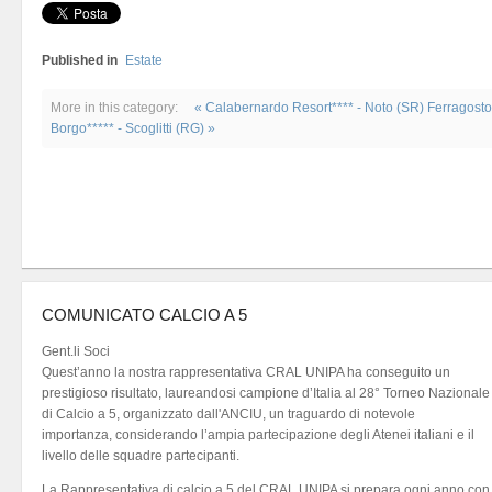
Published in
Estate
More in this category:
« Calabernardo Resort**** - Noto (SR) Ferragost
Borgo***** - Scoglitti (RG) »
COMUNICATO CALCIO A 5
Gent.li Soci
Quest’anno la nostra rappresentativa CRAL UNIPA ha conseguito un
prestigioso risultato, laureandosi campione d’Italia al 28° Torneo Nazionale
di Calcio a 5, organizzato dall'ANCIU, un traguardo di notevole
importanza, considerando l’ampia partecipazione degli Atenei italiani e il
livello delle squadre partecipanti.
La Rappresentativa di calcio a 5 del CRAL UNIPA si prepara ogni anno con