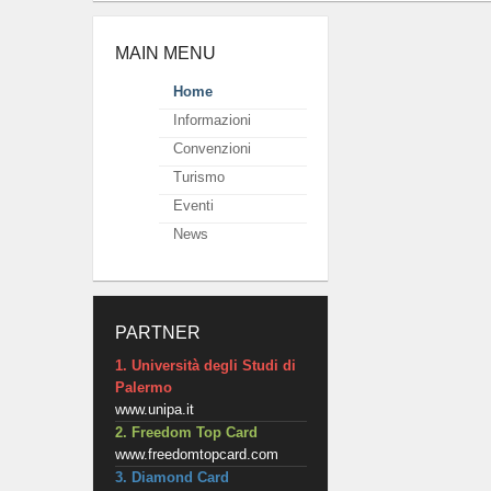
MAIN MENU
Home
Informazioni
Convenzioni
Turismo
Eventi
News
PARTNER
1. Università degli Studi di
Palermo
www.unipa.it
2. Freedom Top Card
www.freedomtopcard.com
3. Diamond Card