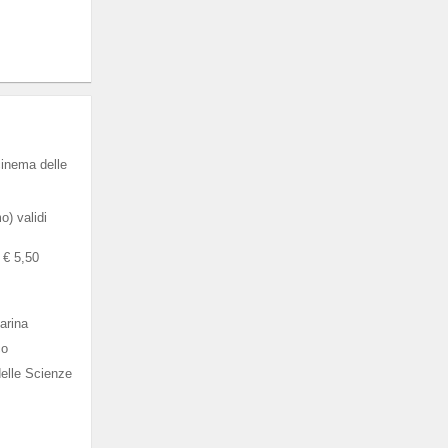
cinema delle
) validi
a € 5,50
arina
co
elle Scienze