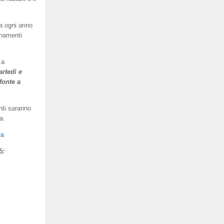
a ogni anno
enamenti
 a
artedì e
fonte a
nti saranno
a.
va
5
: