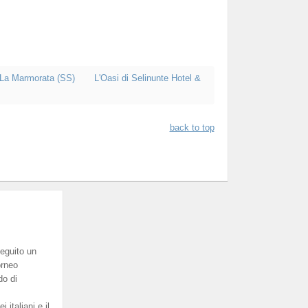
- La Marmorata (SS)
L'Oasi di Selinunte Hotel &
back to top
eguito un
orneo
do di
italiani e il