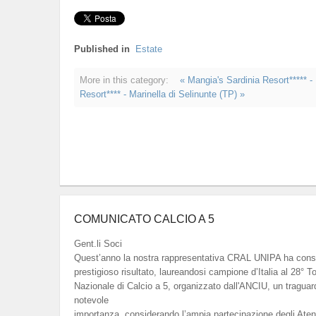
Published in
Estate
More in this category:
« Mangia's Sardinia Resort***** 
Resort**** - Marinella di Selinunte (TP) »
COMUNICATO CALCIO A 5
Gent.li Soci
Quest’anno la nostra rappresentativa CRAL UNIPA ha cons
prestigioso risultato, laureandosi campione d’Italia al 28° T
Nazionale di Calcio a 5, organizzato dall'ANCIU, un traguar
notevole
importanza, considerando l’ampia partecipazione degli Atenei 