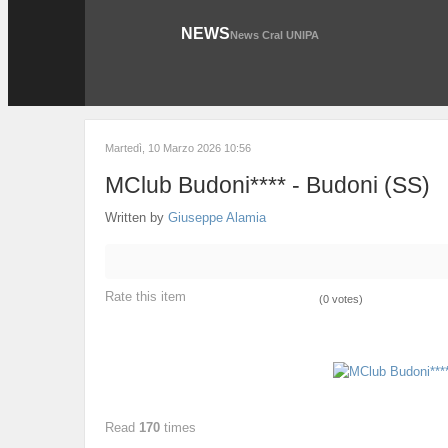
NEWS
News Cral UNIPA
Martedì, 10 Marzo 2026 10:56
MClub Budoni**** - Budoni (SS)
Written by
Giuseppe Alamia
Rate this item
(0 votes)
Read
170
times