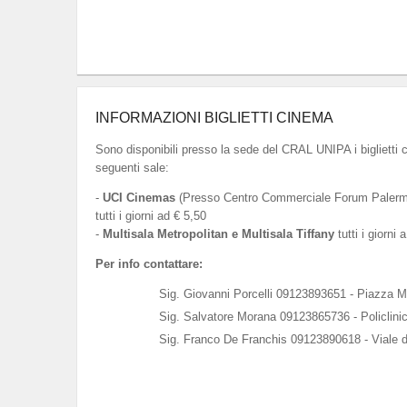
INFORMAZIONI BIGLIETTI CINEMA
Sono disponibili presso la sede del CRAL UNIPA i biglietti 
seguenti sale:
-
UCI Cinemas
(Presso Centro Commerciale Forum Palermo
tutti i giorni ad € 5,50
-
Multisala Metropolitan e Multisala Tiffany
tutti i giorni 
Per info contattare:
Sig. Giovanni Porcelli 09123893651 - Piazza M
Sig. Salvatore Morana 09123865736 - Policlini
Sig. Franco De Franchis 09123890618 - Viale d