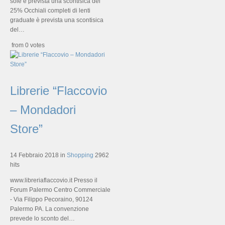
sole è prevista una scontisica del
25% Occhiali completi di lenti
graduate è prevista una scontisica
del…
from 0 votes
Librerie “Flaccovio
– Mondadori
Store”
14 Febbraio 2018
in
Shopping
2962
hits
www.libreriaflaccovio.it Presso il
Forum Palermo Centro Commerciale
- Via Filippo Pecoraino, 90124
Palermo PA. La convenzione
prevede lo sconto del…