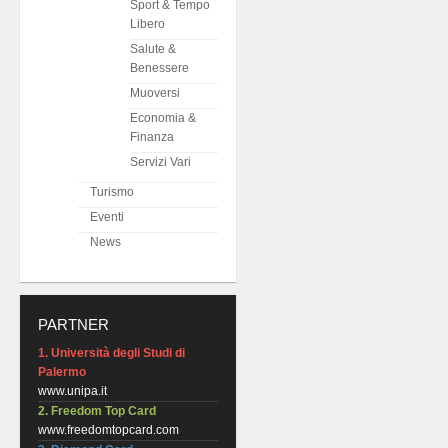
Sport & Tempo
Libero
Salute &
Benessere
Muoversi
Economia &
Finanza
Servizi Vari
Turismo
Eventi
News
PARTNER
1. Università degli Studi di
Palermo
www.unipa.it
2. Freedom Top Card
www.freedomtopcard.com