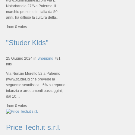
www.piuminidanesi.com Via E.
Notarbartolo 27/A a Palermo. Il
marchio presente in Italia da 50
anni, ha diffuso la cultura della…
from 0 votes
"Studer Kids"
25 Giugno 2024
in
Shopping
781
hits
Via Nunzio Morello,52 a Palermo
(www.studer.it) che prevede la
seguente scontistica:- 5% su reparto
infanzia e arredamenti passeggini;-
dal 10…
from 0 votes
Price Tech.it s.r.l.