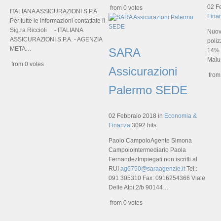
02 F
from 0 votes
ITALIANA ASSICURAZIONI S.P.A.
Fina
Per tutte le informazioni contattate il
Sig.ra Riccioli - ITALIANA
Nuov
ASSICURAZIONI S.P.A. - AGENZIA
poli
META…
SARA
14% 
Malu
from 0 votes
Assicurazioni
from
Palermo SEDE
02 Febbraio 2018
in
Economia &
Finanza
3092 hits
Paolo CampoloAgente Simona
CampoloIntermediario Paola
FernandezImpiegati non iscritti al
RUI
ag6750@saraagenzie.it
Tel.:
091 305310 Fax: 0916254366 Viale
Delle Alpi,2/b 90144…
from 0 votes