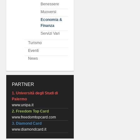
Benessere
Muoversi
Economia &
Finanza
Servizi Vari
Turismo
Eventi
News
PARTNER
1. Università degli Studi di
Palermo
www.unipa.it
2. Freedom Top Card
www.freedomtopcard.com
3. Diamond Card
www.diamondcard.it