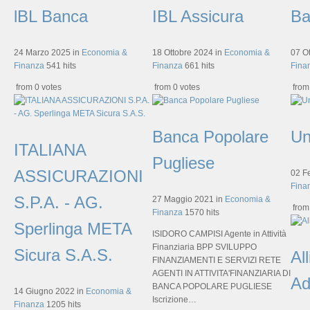
lBL Banca
IBL Assicura
Ba
24 Marzo 2025
in
Economia &
18 Ottobre 2024
in
Economia &
07 O
Finanza
541 hits
Finanza
661 hits
Fina
from 0 votes
from 0 votes
from
Banca Popolare
Un
ITALIANA
Pugliese
ASSICURAZIONI
02 F
Fina
S.P.A. - AG.
27 Maggio 2021
in
Economia &
from
Finanza
1570 hits
Sperlinga META
ISIDORO CAMPISI Agente in Attività
Finanziaria BPP SVILUPPO
Sicura S.A.S.
Al
FINANZIAMENTI E SERVIZI RETE
AGENTI IN ATTIVITA'FINANZIARIA DI
Ad
BANCA POPOLARE PUGLIESE
14 Giugno 2022
in
Economia &
Iscrizione…
Finanza
1205 hits