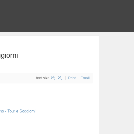
giorni
font size
Print
Email