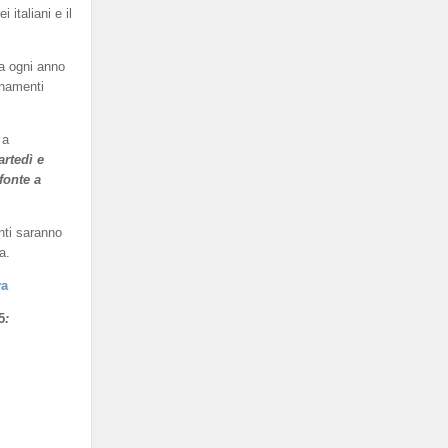
italiani e il
a ogni anno
enamenti
 a
artedì e
fonte a
nti saranno
a.
va
5
: