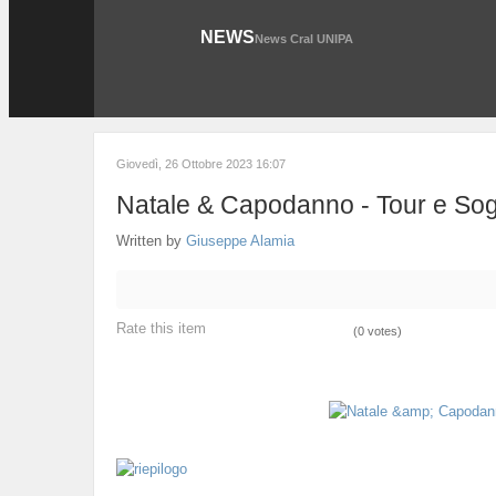
NEWS
News Cral UNIPA
Giovedì, 26 Ottobre 2023 16:07
Natale & Capodanno - Tour e Sog
Written by
Giuseppe Alamia
Rate this item
(0 votes)