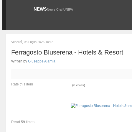
NEWS
News Cral UNIPA
Venerdì, 03 Luglio 2026 10:18
Ferragosto Bluserena - Hotels & Resort
Written by
Giuseppe Alamia
Rate this item
(0 votes)
Read
59
times