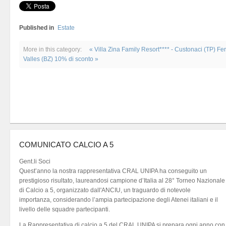
Published in
Estate
More in this category:
« Villa Zina Family Resort**** - Custonaci (TP) F
Valles (BZ) 10% di sconto »
COMUNICATO CALCIO A 5
Gent.li Soci
Quest’anno la nostra rappresentativa CRAL UNIPA ha conseguito un
prestigioso risultato, laureandosi campione d’Italia al 28° Torneo Nazionale
di Calcio a 5, organizzato dall'ANCIU, un traguardo di notevole
importanza, considerando l’ampia partecipazione degli Atenei italiani e il
livello delle squadre partecipanti.
La Rappresentativa di calcio a 5 del CRAL UNIPA si prepara ogni anno con