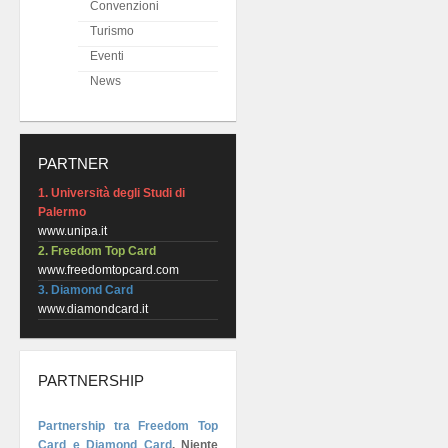
Convenzioni
Turismo
Eventi
News
PARTNER
1. Università degli Studi di
Palermo
www.unipa.it
2. Freedom Top Card
www.freedomtopcard.com
3. Diamond Card
www.diamondcard.it
PARTNERSHIP
Partnership tra Freedom Top
Card e Diamond Card
.
Niente