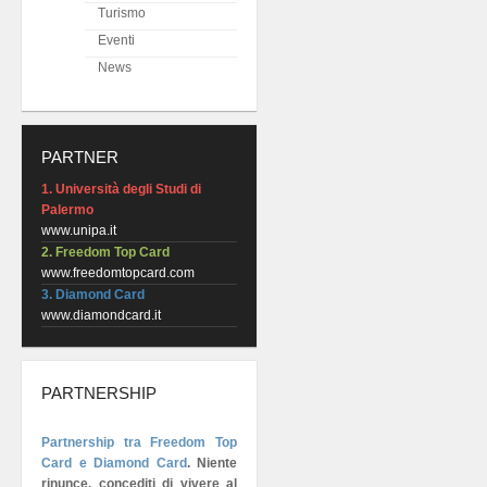
Turismo
Eventi
News
PARTNER
1. Università degli Studi di
Palermo
www.unipa.it
2. Freedom Top Card
www.freedomtopcard.com
3. Diamond Card
www.diamondcard.it
PARTNERSHIP
Partnership tra Freedom Top
Card e Diamond Card
.
Niente
rinunce, concediti di vivere al