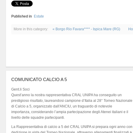
Published in
Estate
More in this category:
« Borgo Rio Favara**** - Ispica Mare (RG)
Ho
COMUNICATO CALCIO A 5
Gent.li Soci
Quest’anno la nostra rappresentativa CRAL UNIPA ha conseguito un
prestigioso risultato, laureandosi campione d’Italia al 28° Torneo Nazionale
di Calcio a 5, organizzato dall'ANCIU, un traguardo di notevole
importanza, considerando l’ampia partecipazione degli Atenei italiani e il
livello delle squadre partecipanti.
La Rappresentativa di calcio a 5 del CRAL UNIPA si prepara ogni anno con
dedizione in vista del Torneo Nazionale, attraverso allenamenti finalizzati a