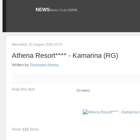
NEWS
News Cral UNIPA
Mercoledì, 03 Giugno 2026 10:24
Athena Resort**** - Kamarina (RG)
Written by
Giuseppe Alamia
Rate this item
(0 votes)
Read
122
times