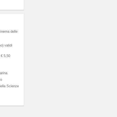
cinema delle
) validi
a € 5,50
arina
co
elle Scienze