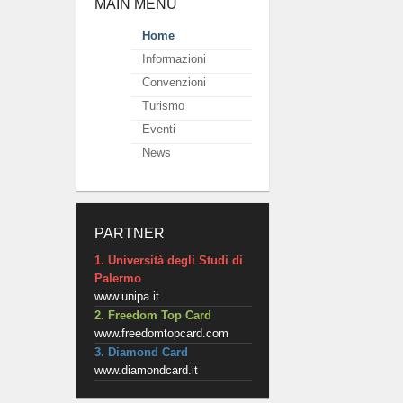
MAIN MENU
Home
Informazioni
Convenzioni
Turismo
Eventi
News
PARTNER
1. Università degli Studi di
Palermo
www.unipa.it
2. Freedom Top Card
www.freedomtopcard.com
3. Diamond Card
www.diamondcard.it