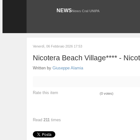
NEWS
News Cral UNIPA
Venerdì, 06 Febbraio 2026 17:53
Nicotera Beach Village**** - Nico
Written by
Giuseppe Alamia
Rate this item
(0 votes)
Read
211
times