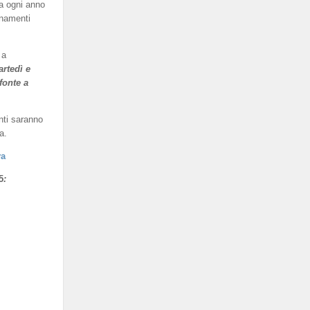
a ogni anno
enamenti
 a
artedì e
fonte a
nti saranno
a.
va
5
: