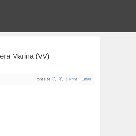
tera Marina (VV)
font size
Print
Email