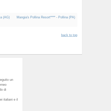
ca (AG)
Mangia's Pollina Resort**** - Pollina (PA)
back to top
eguito un
orneo
do di
italiani e il